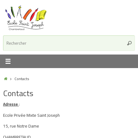
Passer
au
contenu
R
Reche
p
:
Accueil
Contacts
Contacts
Adresse
:
Ecole Privée Mixte Saint Joseph
15, rue Notre Dame
CHAMBRETAUD