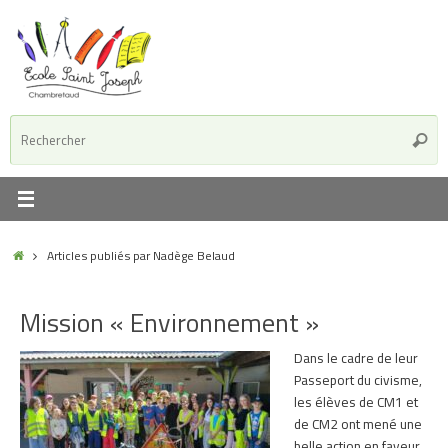
Passer
au
contenu
R
Reche
p
:
Accueil
Articles publiés par Nadège Belaud
Mission « Environnement »
Dans le cadre de leur
Passeport du civisme,
les élèves de CM1 et
de CM2 ont mené une
belle action en faveur