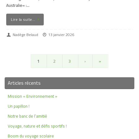
Australie« :…
Lire la suite…
Nadège Belaud
13 janvier 2026
1
2
3
›
»
Articles récents
Mission « Environnement »
Un papillon !
Notre banc de l’amitié
Voyage, nature et défis sportifs !
Boom du voyage scolaire