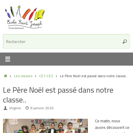
Passer
au
contenu
R
Reche
p
:
Accueil
Les classes
CE1-CE2
Le Père Noël est passé dans notre classe..
Le Père Noël est passé dans notre
classe..
Virginie
8 janvier 2026
Ce matin, nous
avons découvert ce