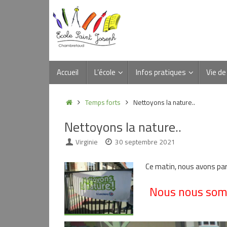
Passer
au
contenu
Passer
Accueil
L’école
Infos pratiques
Vie de 
au
contenu
Accueil
Temps forts
Nettoyons la nature..
Nettoyons la nature..
Virginie
30 septembre 2021
Ce matin, nous avons part
Nous nous somm