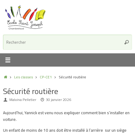
Passer
au
contenu
R
Reche
p
:
Accueil
Les classes
CP-CE1
Sécurité routière
Sécurité routière
Malvina Pelletier
30 janvier 2026
Aujourd’hui, Yannick est venu nous expliquer comment bien s’installer en
voiture.
Un enfant de moins de 10 ans doit être installé à l’arrière sur un siège